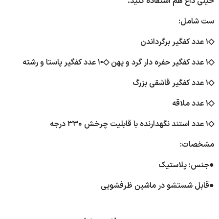
خیلی داغ هم استفاده کنید.
ست شامل:
◇۱ عدد کفگیر برگرداندن
◇۱ عدد کفگیر حفره دار گرد و پهن ◇▪︎۱ عدد کفگیر پاستا و رشته
◇۱ عدد کفگیر قاشقی بزرگ
◇۱ عدد ملاقه
◇۱ عدد استند نگهدارنده با قابلیت چرخش ۳۳۰ درجه
مشخصات:
●جنس: پلاستیک
●قابل شستشو در ماشین ظرفشویی