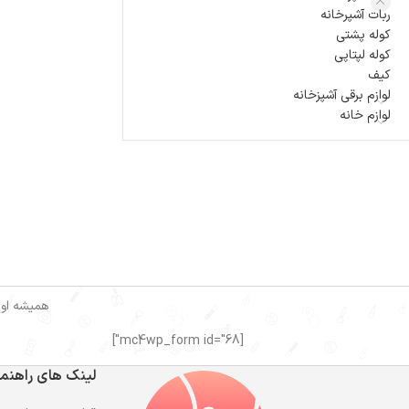
ربات آشپرخانه
کوله پشتی
کوله لپتاپی
کیف
لوازم برقی آشپزخانه
لوازم خانه
همیشه اول
[mc4wp_form id="68"]
لینک های راهنما